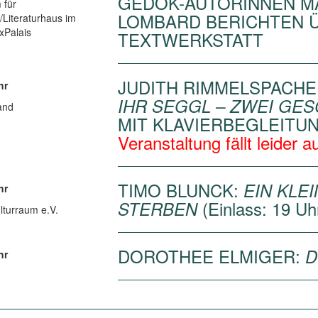
GEDOK-AUTORINNEN MA
für
LOMBARD BERICHTEN 
r/Literaturhaus im
xPalais
TEXTWERKSTATT
JUDITH RIMMELSPACH
hr
IHR SEGGL – ZWEI GES
and
MIT KLAVIERBEGLEITUN
Veranstaltung fällt leider a
TIMO BLUNCK:
EIN KLE
hr
(Einlass: 19 Uh
STERBEN
lturraum e.V.
DOROTHEE ELMIGER:
D
hr