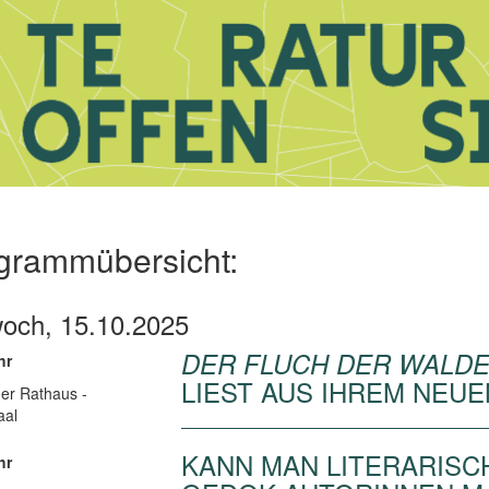
grammübersicht:
woch, 15.10.2025
DER FLUCH DER WALD
hr
LIEST AUS IHREM NEU
er Rathaus -
aal
KANN MAN LITERARISC
hr